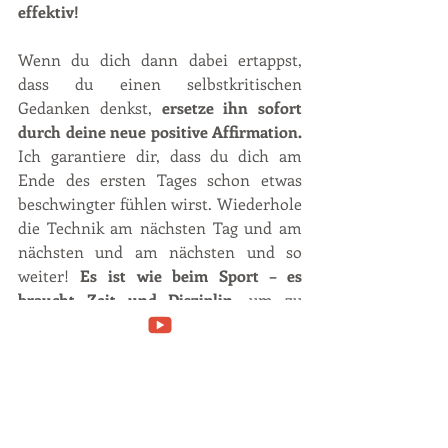
effektiv! 
Wenn du dich dann dabei ertappst, 
dass du einen selbstkritischen 
Gedanken denkst, 
ersetze ihn sofort 
durch deine neue positive Affirmation.
Ich garantiere dir, dass du dich am 
Ende des ersten Tages schon etwas 
beschwingter fühlen wirst. Wiederhole 
die Technik am nächsten Tag und am 
nächsten und am nächsten und so 
weiter! 
Es ist wie beim Sport – es 
braucht Zeit und Disziplin
, um zu 
trainieren, bis man immer besser wird. 
Es lohnt sich aber und du wirst 
so belohnt werden, wie du es 
dir gar nicht vorstellen 